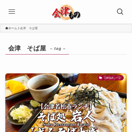
ホーム
会津 そば屋
会津 そば屋
– tag –
【食録あいづ】