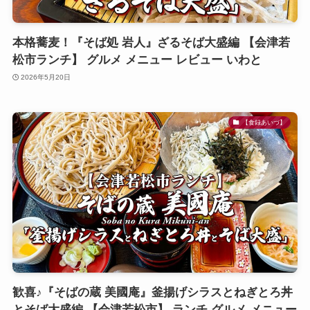
本格蕎麦！『そば処 岩人』ざるそば大盛編 【会津若
松市ランチ】 グルメ メニュー レビュー いわと
2026年5月20日
【食録あいづ】
歓喜♪『そばの蔵 美國庵』釜揚げシラスとねぎとろ丼
とそば大盛編 【会津若松市】 ランチ グルメ メニュー