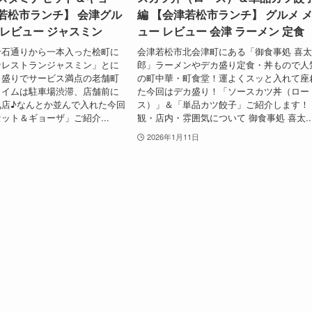
若松市ランチ】 会津グル
編 【会津若松市ランチ】 グルメ 
 レビュー ジャスミン
ュー レビュー 会津 ラーメン 定食
千石通りから一本入った桧町に
会津若松市北会津町にある「御食事処 喜
ナレストランジャスミン」とに
郎」ラーメンやデカ盛り定食・丼もので人
カ盛りでサービス満点の老舗町
の町中華・町食堂！運よくスッと入れて座
タイムは駐車場渋滞、店舗前に
た今回はデカ盛り！「ソースカツ丼（ロー
気店♪なんとか並んで入れた今回
ス）」＆「単品カツ餃子」ご紹介します！
ット＆ギョーザ」ご紹介...
観・店内・雰囲気について 御食事処 喜太..
2026年1月11日