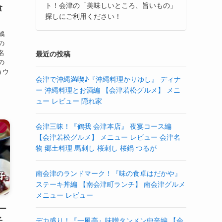
ト！会津の「美味しいところ、旨いもの」
食
探しにご利用ください！
鶴
の
名
最近の投稿
の
ョウ
会津で沖縄満喫♪『沖縄料理かりゆし』 ディナ
ー 沖縄料理とお酒編 【会津若松グルメ】 メニ
ュー レビュー 隠れ家
会津三昧！『鶴我 会津本店』 夜宴コース編
】
【会津若松グルメ】 メニュー レビュー 会津名
物 郷土料理 馬刺し 桜刺し 桜鍋 つるが
南会津のランドマーク！『味の食卓はだかや』
ステーキ丼編 【南会津町ランチ】 南会津グルメ
メニュー レビュー
ー
子
デカ盛り！『一風亭』味噌タンメン中辛編 【会