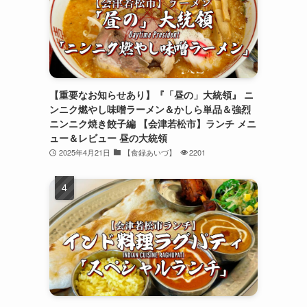
【重要なお知らせあり】『「昼の」大統領』 ニ
ンニク燃やし味噌ラーメン＆かしら単品＆強烈
ニンニク焼き餃子編 【会津若松市】ランチ メニ
ュー＆レビュー 昼の大統領
2025年4月21日
【食録あいづ】
2201