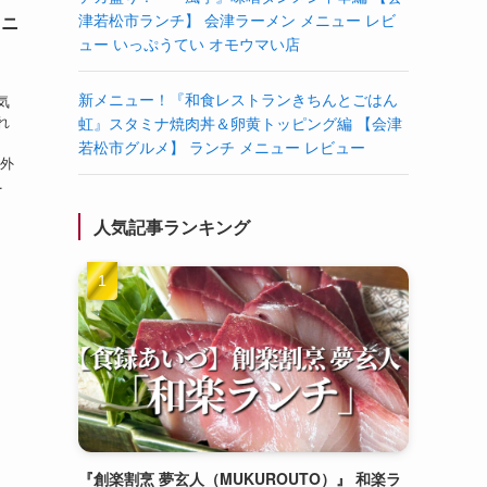
津若松市ランチ】 会津ラーメン メニュー レビ
メニ
ュー いっぷうてい オモウマい店
太
新メニュー！『和食レストランきちんとごはん
気
れ
虹』スタミナ焼肉丼＆卵黄トッピング編 【会津
若松市グルメ】 ランチ メニュー レビュー
 外
.
人気記事ランキング
『創楽割烹 夢玄人（MUKUROUTO）』 和楽ラ