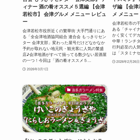
ィナー 酒の肴オススメ５選編 【会津
ザ編 【会津
若松市】 会津グルメ メニュー レビュ
メ メニュー
ー
会津若松市の
ある「チャイ
会津若松市役所近くの繁華街 大手門通りにあ
かく安くてデ
る「全会津地酒協同組合 連合会 もっきりセン
中華！ランチ
ター 会津支部」変わった屋号だけどなかなか
行列必至の人
予約が取れない地元民・観光客に人気の繁盛
は「スタミナセ
店♪会津地酒がすべて揃ってる数少ない居酒屋
の一つ！今回は「酒の肴オススメ５...
2026年2月26日
2026年3月1日
喜多方ラーメン特集