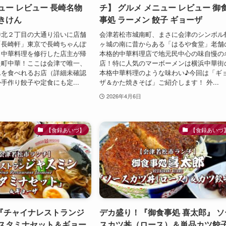
ュー レビュー 長崎名物
チ】 グルメ メニュー レビュー 御
きけん
事処 ラーメン 餃子 ギョーザ
寺北２丁目の大通り沿いに店舗
会津若松市城南町、まさに会津のシンボル
「長崎軒」東京で長崎ちゃんぽ
ヶ城の南に昔からある「はるや食堂」老舗
・中華料理を修行した店主が帰
本格的中華料理店で地元民中心の味自慢の
た町中華！ここは会津で唯一、
店！特に人気のマーボーメンは横浜中華街
んを食べれるお店（詳細未確認
本格中華料理のような味わい♪今回は「ギ
手作り餃子や定食にも定...
ザ＆かた焼きそば」ご紹介します！ 外...
2026年4月6日
【食録あいづ】
【食録あいづ
『チャイナレストランジ
デカ盛り！『御食事処 喜太郎』 ソ
 スタミナセット＆ギョー
スカツ丼（ロース）＆単品カツ餃