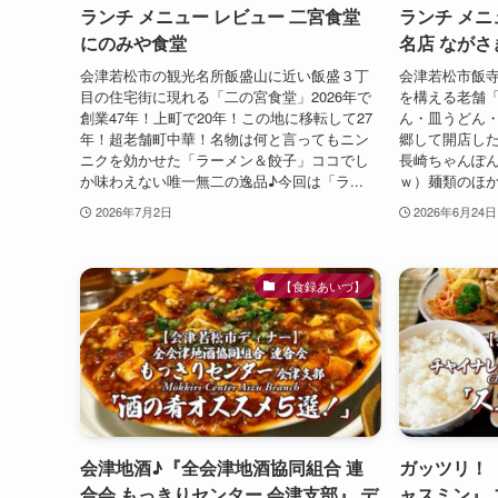
ランチ メニュー レビュー 二宮食堂
ランチ メニ
にのみや食堂
名店 ながさ
会津若松市の観光名所飯盛山に近い飯盛３丁
会津若松市飯
目の住宅街に現れる「二の宮食堂」2026年で
を構える老舗
創業47年！上町で20年！この地に移転して27
ん・皿うどん
年！超老舗町中華！名物は何と言ってもニン
郷して開店し
ニクを効かせた「ラーメン＆餃子」ココでし
長崎ちゃんぽ
か味わえない唯一無二の逸品♪今回は「ラ...
ｗ）麺類のほか
2026年7月2日
2026年6月24日
【食録あいづ】
会津地酒♪『全会津地酒協同組合 連
ガッツリ！
合会 もっきりセンター 会津支部』 デ
ャスミン』