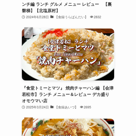
ンチ編 ランチ グルメ メニュー レビュー 【裏
磐梯】【北塩原村】
2024年6月28日
【食録うらばんだい】
2832
『食堂トミーとマツ』 焼肉チャーハン編 【会津
若松市】ランチ メニュー＆レビュー デカ盛り
オモウマい店
2025年3月24日
【食録あいづ】
2695