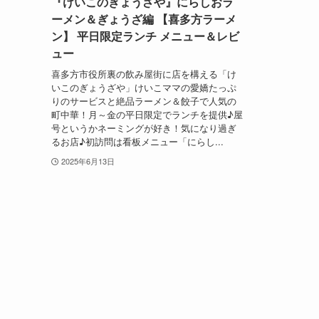
『けいこのぎょうざや』にらしおラ
ーメン＆ぎょうざ編 【喜多方ラーメ
ン】 平日限定ランチ メニュー＆レビ
ュー
喜多方市役所裏の飲み屋街に店を構える「け
いこのぎょうざや」けいこママの愛嬌たっぷ
りのサービスと絶品ラーメン＆餃子で人気の
町中華！月～金の平日限定でランチを提供♪屋
号というかネーミングが好き！気になり過ぎ
るお店♪初訪問は看板メニュー「にらし...
2025年6月13日