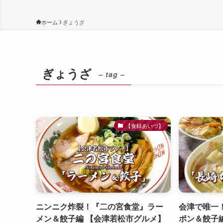
ホーム
ぎょうざ
ぎょうざ
– tag –
【食録あいづ】
ニンニク炸裂！『二の宮食堂』ラー
会津で唯一
メン＆餃子編 【会津若松市グルメ】
ポン＆餃子