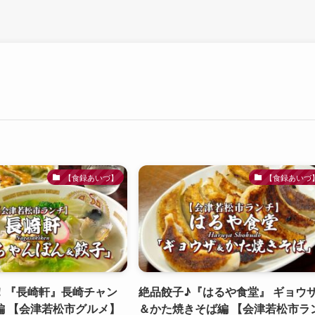
【食録あいづ】
【食録あいづ
！『長崎軒』長崎チャン
絶品餃子♪『はるや食堂』 ギョウ
編 【会津若松市グルメ】
＆かた焼きそば編 【会津若松市ラ