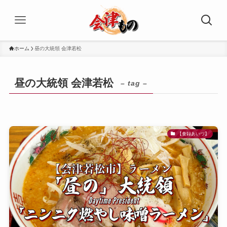
ホーム
昼の大統領 会津若松
昼の大統領 会津若松
– tag –
【食録あいづ】