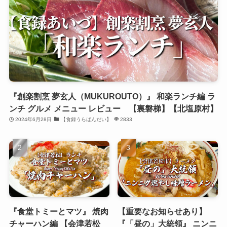
『創楽割烹 夢玄人（MUKUROUTO）』 和楽ランチ編 ラ
ンチ グルメ メニュー レビュー 【裏磐梯】【北塩原村】
2024年6月28日
【食録うらばんだい】
2833
『食堂トミーとマツ』 焼肉
【重要なお知らせあり】
チャーハン編 【会津若松
『「昼の」大統領』 ニンニ