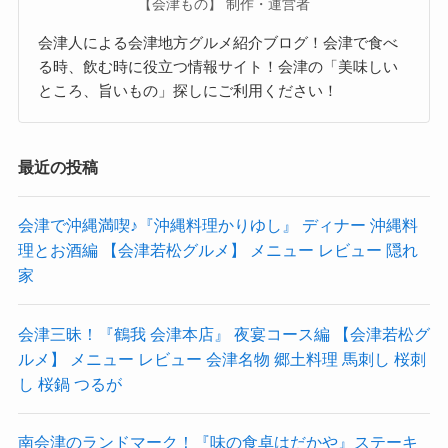
【会津もの】 制作・運営者
会津人による会津地方グルメ紹介ブログ！会津で食べ
る時、飲む時に役立つ情報サイト！会津の「美味しい
ところ、旨いもの」探しにご利用ください！
最近の投稿
会津で沖縄満喫♪『沖縄料理かりゆし』 ディナー 沖縄料
理とお酒編 【会津若松グルメ】 メニュー レビュー 隠れ
家
会津三昧！『鶴我 会津本店』 夜宴コース編 【会津若松グ
ルメ】 メニュー レビュー 会津名物 郷土料理 馬刺し 桜刺
し 桜鍋 つるが
南会津のランドマーク！『味の食卓はだかや』ステーキ