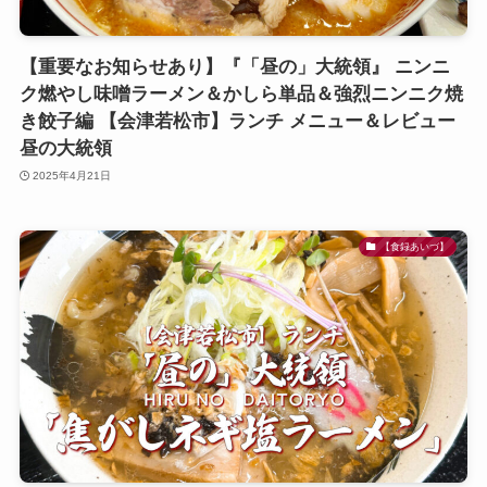
【重要なお知らせあり】『「昼の」大統領』 ニンニ
ク燃やし味噌ラーメン＆かしら単品＆強烈ニンニク焼
き餃子編 【会津若松市】ランチ メニュー＆レビュー
昼の大統領
2025年4月21日
【食録あいづ】