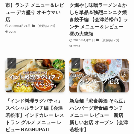
市】ランチ メニュー＆レビ
ク燃やし味噌ラーメン＆か
ュー デカ盛り オモウマい
しら単品＆強烈ニンニク焼
店
き餃子編 【会津若松市】ラ
ンチ メニュー＆レビュー
2025年3月24日
【食録あいづ】
2700
昼の大統領
2025年4月21日
【食録あいづ】
2201
『インド料理ラグパティ』
新店舗『彩食美酒 そら豆』
スペシャルランチ編【会津
ハンバーグ定食編 ランチ
若松市】インドカレー レス
メニュー レビュー 新店
トラン グルメ メニュー レ
新しいお店 オープン【会津
ビュー RAGHUPATI
若松市】