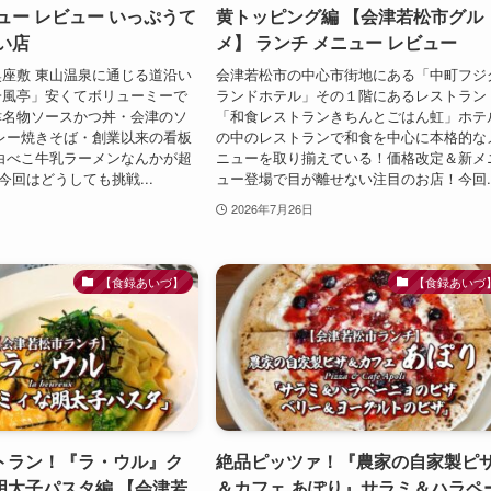
ュー レビュー いっぷうて
黄トッピング編 【会津若松市グル
い店
メ】 ランチ メニュー レビュー
座敷 東山温泉に通じる道沿い
会津若松市の中心市街地にある「中町フジ
一風亭」安くてボリューミーで
ランドホテル」その１階にあるレストラン
津名物ソースかつ丼・会津のソ
「和食レストランきちんとごはん虹」ホテ
レー焼きそば・創業以来の看板
の中のレストランで和食を中心に本格的な
白べこ牛乳ラーメンなんかが超
ニューを取り揃えている！価格改定＆新メ
今回はどうしても挑戦...
ュー登場で目が離せない注目のお店！今回..
2026年7月26日
【食録あいづ】
【食録あいづ
トラン！『ラ・ウル』ク
絶品ピッツァ！『農家の自家製ピ
明太子パスタ編 【会津若
＆カフェ あぽり』サラミ＆ハラペ