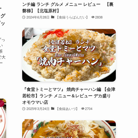
ンチ編 ランチ グルメ メニュー レビュー 【裏
ー
磐梯】【北塩原村】
 グ
2024年6月28日
【食録うらばんだい】
2838
ダッ
ずっ
い
茶
で大
ー
『食堂トミーとマツ』 焼肉チャーハン編 【会津
若松市】ランチ メニュー＆レビュー デカ盛り
オモウマい店
】
2025年3月24日
【食録あいづ】
2704