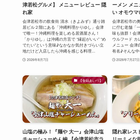
津若松グルメ】 メニュー レビュー 隠
ーメン メニ
れ家
い オモウマ
会津若松市の飲食街 清水（きよみず）通り雑
会津若松市の奥
居ビル２階にある「沖縄料理かりゆし」会津
に佇む老舗「
で唯一！沖縄料理を楽しめる居酒屋さん！
味も抜群！会
「かりゆし」は沖縄の方言で “縁起がいい” “め
ウルフード カ
でたい”という意味♪なかなか気付きづらい立
メニュー 会津
地だけど入店したら沖縄を感じる料理...
有名♪そんな中
2026年8月7日
2026年7月27日
【食録あいづ】
山塩の極み！『麺や 大一』会津山塩
隠れ家レス
チャーシューめん編 【会津若松市ラ
リーミィな