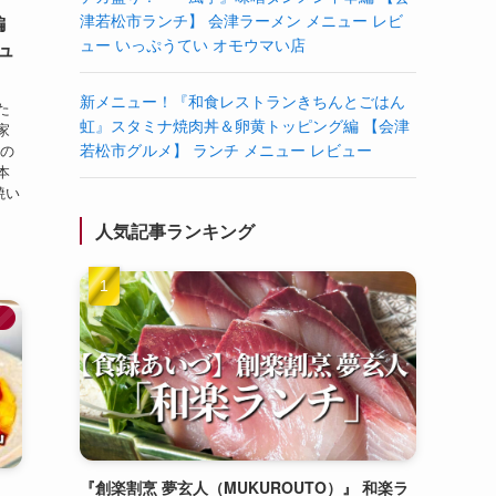
津若松市ランチ】 会津ラーメン メニュー レビ
編
ュー いっぷうてい オモウマい店
ュ
新メニュー！『和食レストランきちんとごはん
た
虹』スタミナ焼肉丼＆卵黄トッピング編 【会津
家
若松市グルメ】 ランチ メニュー レビュー
りの
本
焼い
人気記事ランキング
】
『創楽割烹 夢玄人（MUKUROUTO）』 和楽ラ