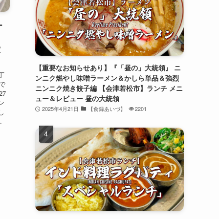
ー
】
堂
【重要なお知らせあり】『「昼の」大統領』 ニ
丁
ンニク燃やし味噌ラーメン＆かしら単品＆強烈
で
ニンニク焼き餃子編 【会津若松市】ランチ メニ
27
ュー＆レビュー 昼の大統領
ン
2025年4月21日
【食録あいづ】
2201
し
.