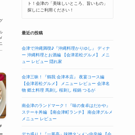
ト！会津の「美味しいところ、旨いもの」
探しにご利用ください！
グ
ル
最近の投稿
メ
ニ
会津で沖縄満喫♪『沖縄料理かりゆし』 ディナ
.
ー 沖縄料理とお酒編 【会津若松グルメ】 メニ
ュー レビュー 隠れ家
会津三昧！『鶴我 会津本店』 夜宴コース編
】
【会津若松グルメ】 メニュー レビュー 会津名
物 郷土料理 馬刺し 桜刺し 桜鍋 つるが
南会津のランドマーク！『味の食卓はだかや』
ステーキ丼編 【南会津町ランチ】 南会津グルメ
メニュー レビュー
ザ
ー
デカ盛り！『一風亭』味噌タンメン中辛編 【会