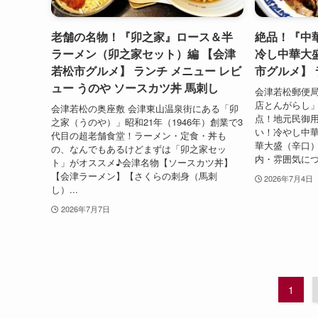
老舗の名物！『卯之家』ロース＆半
絶品！『中
ラーメン（卯之家セット）編 【会津
冷し中華大
若松市グルメ】 ランチ メニュー レビ
市グルメ】 
ュー うのや ソースカツ丼 馬刺し
会津若松郵便
店とんがらし
会津若松の奥座敷 会津東山温泉街にある「卯
点！地元民御
之家（うのや）」昭和21年（1946年）創業で3
い！冷やし中
代目の超老舗食堂！ラーメン・定食・丼も
華大盛（辛口）
の、なんでもあるけどまずは「卯之家セッ
内・雰囲気につ
ト」がオススメ♪会津名物【ソースカツ丼】
【会津ラーメン】【さくらの刺身（馬刺
2026年7月4日
し）...
2026年7月7日
1