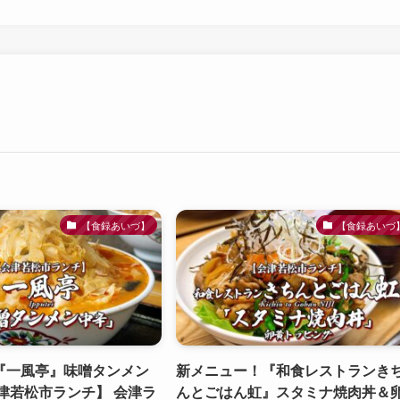
【食録あいづ】
【食録あいづ
『一風亭』味噌タンメン
新メニュー！『和食レストランき
津若松市ランチ】 会津ラ
んとごはん虹』スタミナ焼肉丼＆