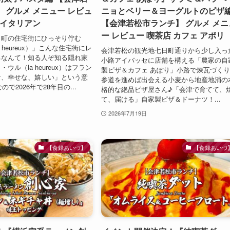
 グルメ メニュー レビュ
ニョとベリー＆ヨーグルトのピザ
 イタリアン
【会津若松市ランチ】 グルメ メニ
ー レビュー 喫茶店 カフェ アポリ
田町の住宅街にひっそり佇む
 heureux）」こんな住宅街にレ
会津若松の観光地七日町通りから少し入っ
るなんて！知る人ぞ知る隠れ家
小路アイバッセに店舗を構える「農家の自
ウル（la heureux）はフラン
製ピザ＆カフェ あぽり」小路で煉瓦づく
な、幸せな、嬉しい」という意
参道を進めば出会える小麦から地産地消の
ので2026年で28年目の...
格的な絶品ピザ屋さん♪「会津で育てて、
て、届ける」自家製ピザ＆ドーナツ！...
2026年7月19日
【食録あいづ】
【食録あいづ