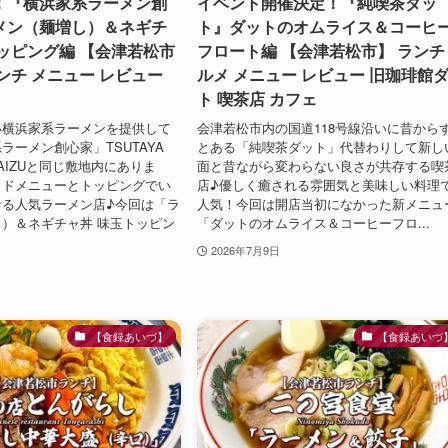
！『横浜家系ラーメン創
イベント開催決定！『純喫茶ダッ
メン（麺増し）＆ネギチ
ト』ダットのオムライス＆コーヒ
ッピング編 【会津若松市
フロート編 【会津若松市】 ランチ
ンチ メニュー レビュー
ルメ メニュー レビュー 旧珈琲館
ト 喫茶店 カフェ
い横浜家系ラーメンを提供して
会津若松市内の国道118号線沿いに昔から
ラーメン創心家」TSUTAYA
とある「純喫茶ダット」代替わりして新し
E AIZUと同じ敷地内にありま
面と昔ながら変わらない良さが共存する喫
イドメニューとトッピングでい
店♪優しく癒される雰囲気と美味しい料理
なる人気ラーメン店♪今回は「ラ
人気！今回は開店当初になかった新メニュ
）＆ネギチャ丼 味玉トッピン
「ダットのオムライス＆コーヒーフロ...
2026年7月9日
【食録あいづ】
【食録あいづ