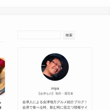
検索
】
miya
【会津もの】 制作・運営者
ち
会津人による会津地方グルメ紹介ブログ！
会津で食べる時、飲む時に役立つ情報サイ
卵