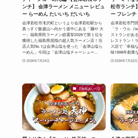
ンチ】 会津ラーメン メニュー レビュ
松市ランチ】
ー らーめん たいいち だいいち
ー フレンチ
会津若松市滝沢町というより会津若松駅から
会津若松市門
真っすぐ飯盛山へ向かう道中にある「麺や 大
「ラ・ウル（la
一」福島県民ラーメン総選挙2026で第１位を
ストランがあ
獲得した福島県屈指の超人気ラーメン店！当
レストラン！ラ・
店人気No.1は会津山塩を使った「会津山塩ら
ス語で「幸福
ーめん」今回は「会津山塩チャーシュー...
味1998年創業な
2026年7月24日
2026年7月22日
【食録あいづ】