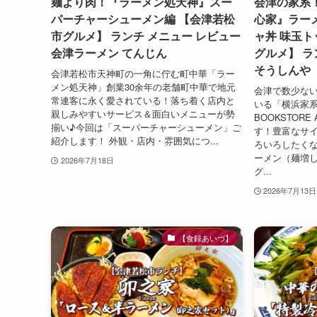
麺より肉！『ラーメン処天神』スー
会津の家系
パーチャーシューメン編 【会津若松
心家』ラー
市グルメ】 ランチ メニュー レビュー
ャ丼 味玉ト
会津ラーメン てんじん
グルメ】 ラ
そうしんや
会津若松市天神町の一角に佇む町中華「ラー
メン処天神」創業30余年の老舗町中華で地元
会津で数少な
常連客に永く愛されている！落ち着く店内と
いる「横浜家系
親しみやすいサービス＆面白いメニューが勢
BOOKSTOR
揃い♪今回は「スーパーチャーシューメン」ご
す！豊富なサ
紹介します！ 外観・店内・雰囲気につ...
ろいろしたく
ーメン（麺増し
2026年7月18日
グ...
2026年7月13日
【食録あいづ】