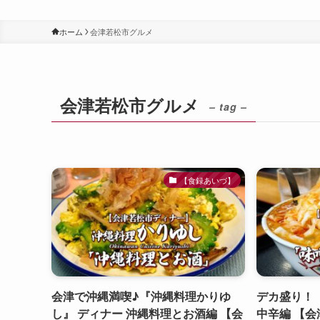
ホーム
会津若松市グルメ
会津若松市グルメ
– tag –
【食録あいづ】
会津で沖縄満喫♪『沖縄料理かりゆ
デカ盛り！
し』 ディナー 沖縄料理とお酒編 【会
中辛編 【会