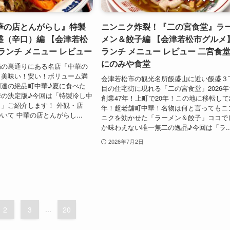
華の店とんがらし』特製
ニンニク炸裂！『二の宮食堂』ラ
盛（辛口）編 【会津若松
メン＆餃子編 【会津若松市グルメ
ランチ メニュー レビュー
ランチ メニュー レビュー 二宮食
にのみや食堂
局の裏通りにある名店「中華の
」美味い！安い！ボリューム満
会津若松市の観光名所飯盛山に近い飯盛３
用達の絶品町中華♪夏に食べた
目の住宅街に現れる「二の宮食堂」2026年
華の決定版♪今回は「特製冷し中
創業47年！上町で20年！この地に移転して
」ご紹介します！ 外観・店
年！超老舗町中華！名物は何と言ってもニ
いて 中華の店とんがらし...
ニクを効かせた「ラーメン＆餃子」ココで
か味わえない唯一無二の逸品♪今回は「ラ..
2026年7月2日
2
3
...
20