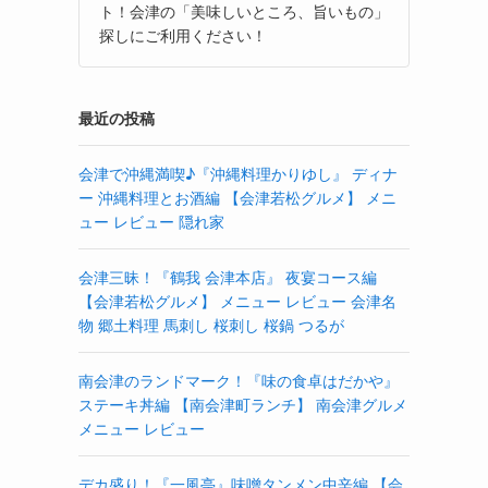
ト！会津の「美味しいところ、旨いもの」
探しにご利用ください！
最近の投稿
会津で沖縄満喫♪『沖縄料理かりゆし』 ディナ
ー 沖縄料理とお酒編 【会津若松グルメ】 メニ
ュー レビュー 隠れ家
会津三昧！『鶴我 会津本店』 夜宴コース編
【会津若松グルメ】 メニュー レビュー 会津名
物 郷土料理 馬刺し 桜刺し 桜鍋 つるが
南会津のランドマーク！『味の食卓はだかや』
ステーキ丼編 【南会津町ランチ】 南会津グルメ
メニュー レビュー
デカ盛り！『一風亭』味噌タンメン中辛編 【会