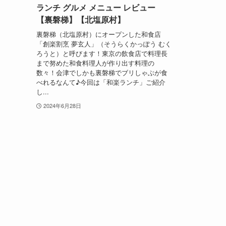
ランチ グルメ メニュー レビュー
【裏磐梯】【北塩原村】
裏磐梯（北塩原村）にオープンした和食店
「創楽割烹 夢玄人」（そうらくかっぽう むく
ろうと）と呼びます！東京の飲食店で料理長
まで努めた和食料理人が作り出す料理の
数々！会津でしかも裏磐梯でブリしゃぶが食
べれるなんて♪今回は「和楽ランチ」ご紹介
し...
2024年6月28日