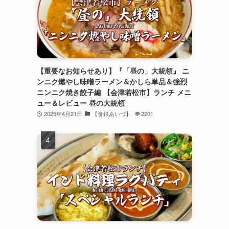
【重要なお知らせあり】『「昼の」大統領』 ニ
ンニク燃やし味噌ラーメン＆かしら単品＆強烈
ニンニク焼き餃子編 【会津若松市】ランチ メニ
ュー＆レビュー 昼の大統領
2025年4月21日
【食録あいづ】
2201