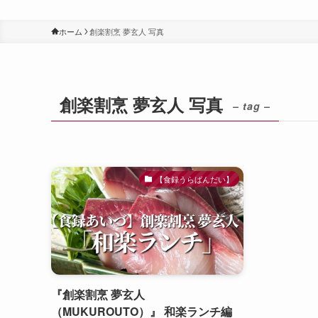
ホーム
創楽割烹 夢玄人 写真
創楽割烹 夢玄人 写真
– tag –
【食録うらばんだい】
『創楽割烹 夢玄人
（MUKUROUTO）』 和楽ランチ編