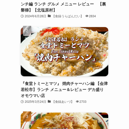
ンチ編 ランチ グルメ メニュー レビュー 【裏
磐梯】【北塩原村】
2024年6月28日
【食録うらばんだい】
2834
『食堂トミーとマツ』 焼肉チャーハン編 【会津
若松市】ランチ メニュー＆レビュー デカ盛り
オモウマい店
2025年3月24日
【食録あいづ】
2703