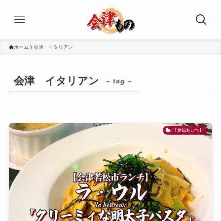
ホーム
会津 イタリアン
会津 イタリアン
– tag –
【食録あいづ】