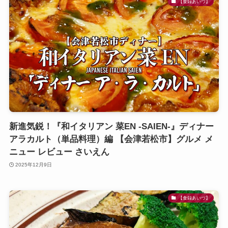
【食録あいづ】
新進気鋭！『和イタリアン 菜EN -SAIEN-』ディナー
アラカルト（単品料理）編 【会津若松市】グルメ メ
ニュー レビュー さいえん
2025年12月9日
【食録あいづ】