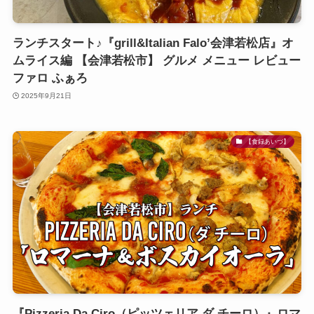
ランチスタート♪『grill&Italian Falo’会津若松店』オ
ムライス編 【会津若松市】 グルメ メニュー レビュー
ファロ ふぁろ
2025年9月21日
【食録あいづ】
『Pizzeria Da Ciro（ピッツェリア ダ チーロ）』ロマ