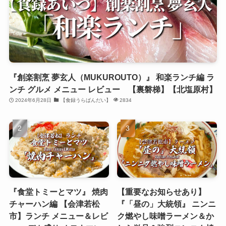
『創楽割烹 夢玄人（MUKUROUTO）』 和楽ランチ編 ラ
ンチ グルメ メニュー レビュー 【裏磐梯】【北塩原村】
2024年6月28日
【食録うらばんだい】
2834
『食堂トミーとマツ』 焼肉
【重要なお知らせあり】
チャーハン編 【会津若松
『「昼の」大統領』 ニンニ
市】ランチ メニュー＆レビ
ク燃やし味噌ラーメン＆か