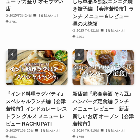
ュー デカ盛り オモウマい
しら単品＆強烈ニンニク焼
店
き餃子編 【会津若松市】ラ
ンチ メニュー＆レビュー
2025年3月24日
【食録あいづ】
2701
昼の大統領
2025年4月21日
【食録あいづ】
2201
『インド料理ラグパティ』
新店舗『彩食美酒 そら豆』
スペシャルランチ編【会津
ハンバーグ定食編 ランチ
若松市】インドカレー レス
メニュー レビュー 新店
トラン グルメ メニュー レ
新しいお店 オープン【会津
ビュー RAGHUPATI
若松市】
2025年10月20日
【食録あいづ】
2024年9月10日
【食録あいづ】
1841
1760