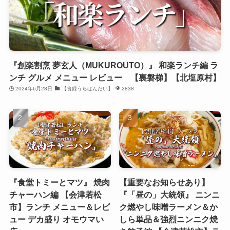
『創楽割烹 夢玄人（MUKUROUTO）』 和楽ランチ編 ラ
ンチ グルメ メニュー レビュー 【裏磐梯】【北塩原村】
2024年6月28日
【食録うらばんだい】
2838
『食堂トミーとマツ』 焼肉
【重要なお知らせあり】
チャーハン編 【会津若松
『「昼の」大統領』 ニンニ
市】ランチ メニュー＆レビ
ク燃やし味噌ラーメン＆か
ュー デカ盛り オモウマい
しら単品＆強烈ニンニク焼