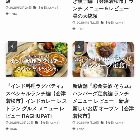
店
き餃子編 【会津若松市】ラ
ンチ メニュー＆レビュー
2025年3月24日
【食録あいづ】
2704
昼の大統領
2025年4月21日
【食録あいづ】
2201
『インド料理ラグパティ』
新店舗『彩食美酒 そら豆』
スペシャルランチ編【会津
ハンバーグ定食編 ランチ
若松市】インドカレー レス
メニュー レビュー 新店
トラン グルメ メニュー レ
新しいお店 オープン【会津
ビュー RAGHUPATI
若松市】
2025年10月20日
【食録あいづ】
2024年9月10日
【食録あいづ】
1846
1762