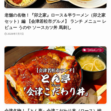
老舗の名物！『卯之家』ロース＆半ラーメン（卯之家
セット）編 【会津若松市グルメ】 ランチ メニュー レ
ビュー うのや ソースカツ丼 馬刺し
2026年7月7日
【食録あいづ】
会津名物！『とん亭』会津こだわり丼（ロース）編