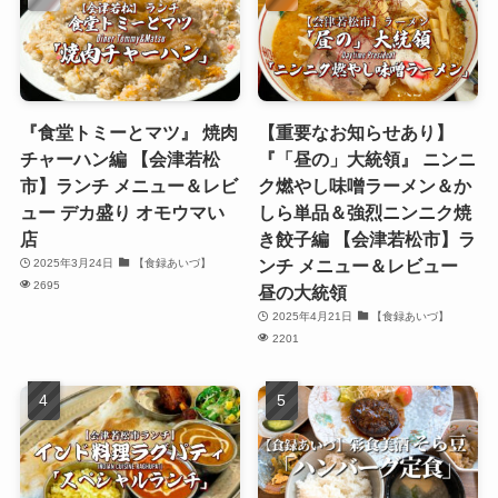
『食堂トミーとマツ』 焼肉
【重要なお知らせあり】
チャーハン編 【会津若松
『「昼の」大統領』 ニンニ
市】ランチ メニュー＆レビ
ク燃やし味噌ラーメン＆か
ュー デカ盛り オモウマい
しら単品＆強烈ニンニク焼
店
き餃子編 【会津若松市】ラ
ンチ メニュー＆レビュー
2025年3月24日
【食録あいづ】
2695
昼の大統領
2025年4月21日
【食録あいづ】
2201