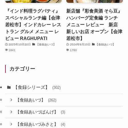
『インド料理ラグパティ』
新店舗『彩食美酒 そら豆』
スペシャルランチ編【会津
ハンバーグ定食編 ランチ
若松市】インドカレー レス
メニュー レビュー 新店
トラン グルメ メニュー レ
新しいお店 オープン【会津
ビュー RAGHUPATI
若松市】
2025年10月20日
【食録あいづ】
2024年9月10日
【食録あいづ】
1841
1760
カテゴリー
【食録シリーズ】
(302)
【食録あいづ】
(262)
【食録あいづばんげ】
(3)
【食録あいづみさと】
(4)