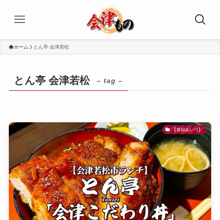
ホーム
とん亭 会津若松
とん亭 会津若松
– tag –
【食録あいづ】