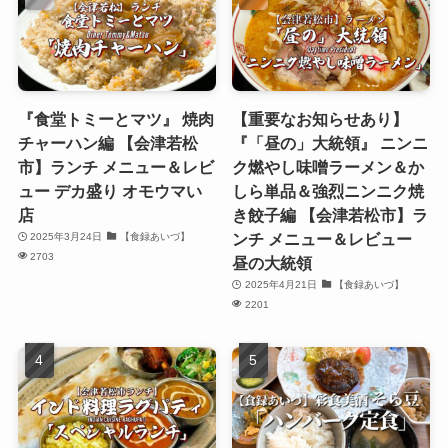
『食堂トミーとマツ』 焼肉
【重要なお知らせあり】
チャーハン編 【会津若松
『「昼の」大統領』 ニンニ
市】ランチ メニュー＆レビ
ク燃やし味噌ラーメン＆か
ュー デカ盛り オモウマい
しら単品＆強烈ニンニク焼
店
き餃子編 【会津若松市】ラ
ンチ メニュー＆レビュー
2025年3月24日
【食録あいづ】
2703
昼の大統領
2025年4月21日
【食録あいづ】
2201