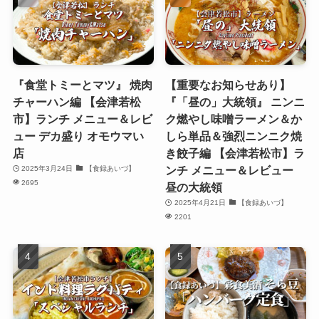
『食堂トミーとマツ』 焼肉
【重要なお知らせあり】
チャーハン編 【会津若松
『「昼の」大統領』 ニンニ
市】ランチ メニュー＆レビ
ク燃やし味噌ラーメン＆か
ュー デカ盛り オモウマい
しら単品＆強烈ニンニク焼
店
き餃子編 【会津若松市】ラ
ンチ メニュー＆レビュー
2025年3月24日
【食録あいづ】
2695
昼の大統領
2025年4月21日
【食録あいづ】
2201