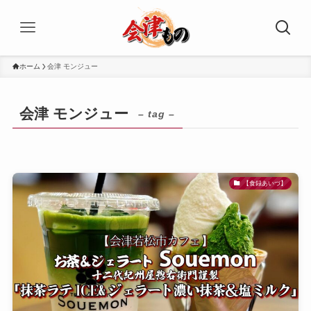
ホーム
会津 モンジュー
会津 モンジュー
– tag –
【食録あいづ】