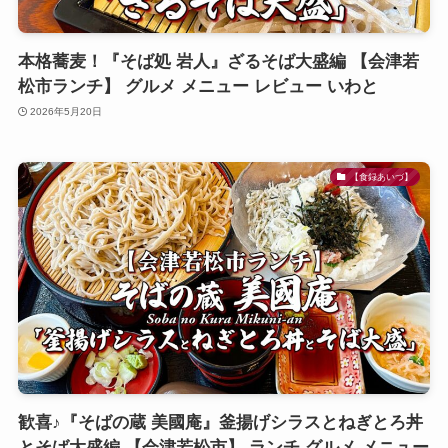
本格蕎麦！『そば処 岩人』ざるそば大盛編 【会津若
松市ランチ】 グルメ メニュー レビュー いわと
2026年5月20日
【食録あいづ】
歓喜♪『そばの蔵 美國庵』釜揚げシラスとねぎとろ丼
とそば大盛編 【会津若松市】 ランチ グルメ メニュー