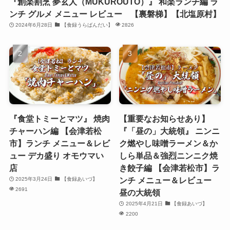
『創楽割烹 夢玄人（MUKUROUTO）』 和楽ランチ編 ラ
ンチ グルメ メニュー レビュー 【裏磐梯】【北塩原村】
2024年6月28日
【食録うらばんだい】
2826
『食堂トミーとマツ』 焼肉
【重要なお知らせあり】
チャーハン編 【会津若松
『「昼の」大統領』 ニンニ
市】ランチ メニュー＆レビ
ク燃やし味噌ラーメン＆か
ュー デカ盛り オモウマい
しら単品＆強烈ニンニク焼
店
き餃子編 【会津若松市】ラ
ンチ メニュー＆レビュー
2025年3月24日
【食録あいづ】
2691
昼の大統領
2025年4月21日
【食録あいづ】
2200