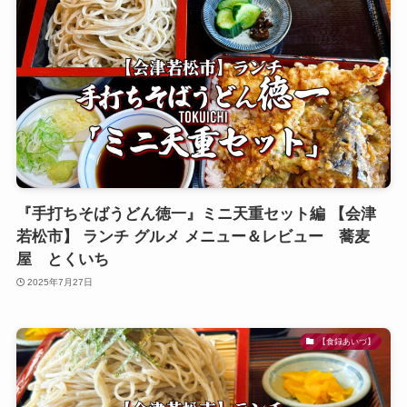
『手打ちそばうどん徳一』ミニ天重セット編 【会津
若松市】 ランチ グルメ メニュー＆レビュー 蕎麦
屋 とくいち
2025年7月27日
【食録あいづ】