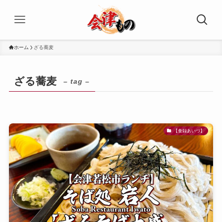
ホーム
ざる蕎麦
ざる蕎麦
– tag –
【食録あいづ】