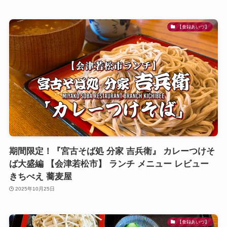
【食録あいづ】
期間限定！『宮古そば処 分家 吉兵衛』 カレーつけそ
ば大盛編 【会津若松市】 ランチ メニュー レビュー
きちべえ 蕎麦屋
2025年10月25日
【食録あいづ】