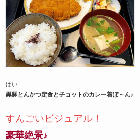
はい
黒豚とんかつ定食とチョットのカレー着ぼ～ん♪
すんごいビジュアル！
豪華絶景♪