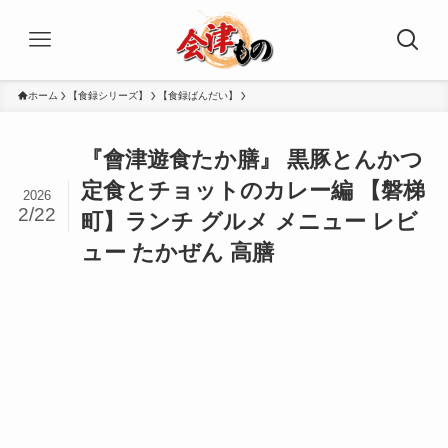
ホーム
【食録シリーズ】
【食録ばんだい】
『會津遊食たか膳』 黒豚とんかつ
定食とチョットのカレー編 【磐梯
2026
2/22
町】ランチ グルメ メニュー レビ
ュー たかぜん 高膳