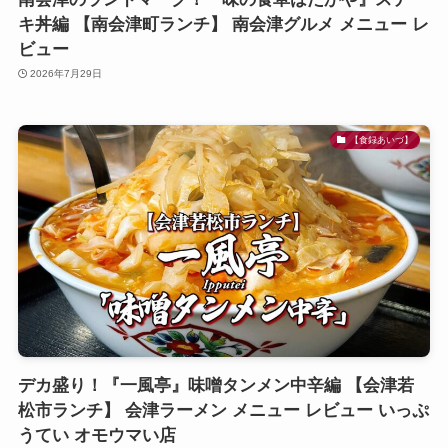
キ丼編 【南会津町ランチ】 南会津グルメ メニュー レ
ビュー
2026年7月29日
【食録あいづ】
デカ盛り！『一風亭』味噌タンメン中辛編 【会津若
松市ランチ】 会津ラーメン メニュー レビュー いっぷ
うてい オモウマい店