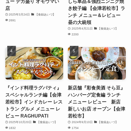
ュー デカ盛り オモウマい
しら単品＆強烈ニンニク焼
店
き餃子編 【会津若松市】ラ
ンチ メニュー＆レビュー
2025年3月24日
【食録あいづ】
2691
昼の大統領
2025年4月21日
【食録あいづ】
2200
『インド料理ラグパティ』
新店舗『彩食美酒 そら豆』
スペシャルランチ編【会津
ハンバーグ定食編 ランチ
若松市】インドカレー レス
メニュー レビュー 新店
トラン グルメ メニュー レ
新しいお店 オープン【会津
ビュー RAGHUPATI
若松市】
2025年10月20日
【食録あいづ】
2024年9月10日
【食録あいづ】
1832
1754