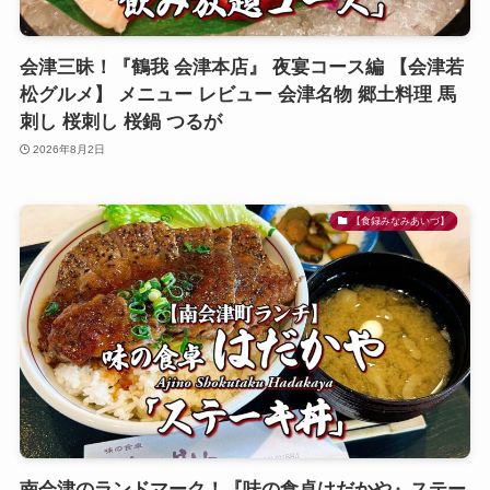
会津三昧！『鶴我 会津本店』 夜宴コース編 【会津若
松グルメ】 メニュー レビュー 会津名物 郷土料理 馬
刺し 桜刺し 桜鍋 つるが
2026年8月2日
【食録みなみあいづ】
南会津のランドマーク！『味の食卓はだかや』ステー