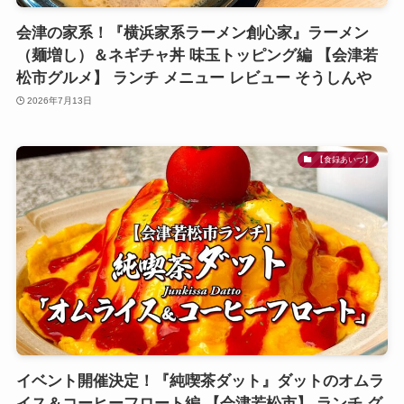
会津の家系！『横浜家系ラーメン創心家』ラーメン
（麺増し）＆ネギチャ丼 味玉トッピング編 【会津若
松市グルメ】 ランチ メニュー レビュー そうしんや
2026年7月13日
【食録あいづ】
イベント開催決定！『純喫茶ダット』ダットのオムラ
イス＆コーヒーフロート編 【会津若松市】 ランチ グ