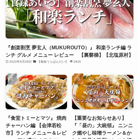
『創楽割烹 夢玄人（MUKUROUTO）』 和楽ランチ編 ラ
ンチ グルメ メニュー レビュー 【裏磐梯】【北塩原村】
2024年6月28日
【食録うらばんだい】
2826
『食堂トミーとマツ』 焼肉
【重要なお知らせあり】
チャーハン編 【会津若松
『「昼の」大統領』 ニンニ
市】ランチ メニュー＆レビ
ク燃やし味噌ラーメン＆か