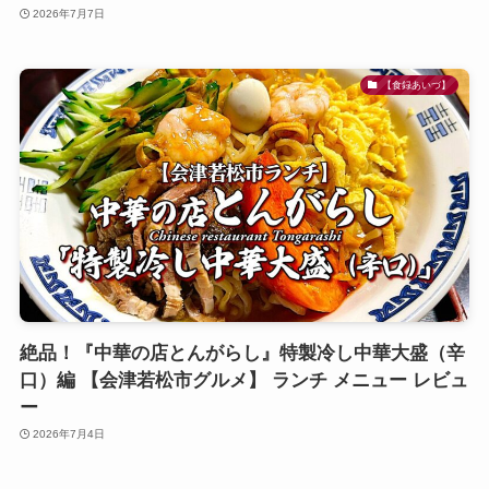
2026年7月7日
【食録あいづ】
絶品！『中華の店とんがらし』特製冷し中華大盛（辛
口）編 【会津若松市グルメ】 ランチ メニュー レビュ
ー
2026年7月4日