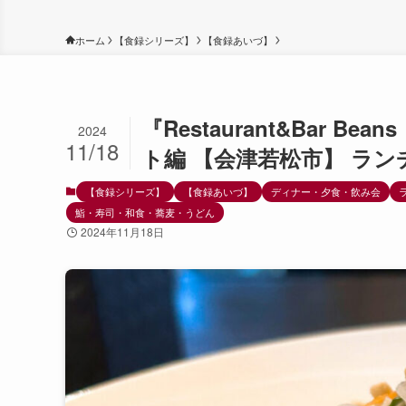
ホーム
【食録シリーズ】
【食録あいづ】
『Restaurant&Bar
2024
11/18
ト編 【会津若松市】 ラン
【食録シリーズ】
【食録あいづ】
ディナー・夕食・飲み会
鮨・寿司・和食・蕎麦・うどん
2024年11月18日