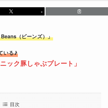
r Beans（ビーンズ）」
ている♪
スニック豚しゃぶプレート」
目次