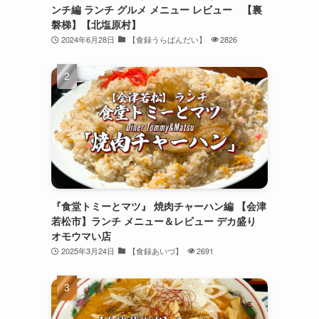
ンチ編 ランチ グルメ メニュー レビュー 【裏
磐梯】【北塩原村】
2024年6月28日
【食録うらばんだい】
2826
『食堂トミーとマツ』 焼肉チャーハン編 【会津
若松市】ランチ メニュー＆レビュー デカ盛り
オモウマい店
2025年3月24日
【食録あいづ】
2691