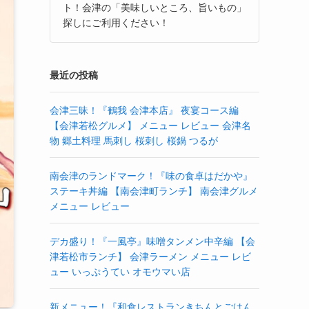
ト！会津の「美味しいところ、旨いもの」
探しにご利用ください！
最近の投稿
会津三昧！『鶴我 会津本店』 夜宴コース編
【会津若松グルメ】 メニュー レビュー 会津名
物 郷土料理 馬刺し 桜刺し 桜鍋 つるが
南会津のランドマーク！『味の食卓はだかや』
ステーキ丼編 【南会津町ランチ】 南会津グルメ
メニュー レビュー
デカ盛り！『一風亭』味噌タンメン中辛編 【会
津若松市ランチ】 会津ラーメン メニュー レビ
ュー いっぷうてい オモウマい店
新メニュー！『和食レストランきちんとごはん