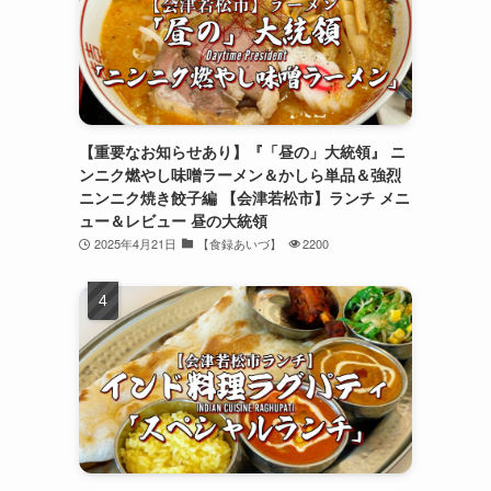
【重要なお知らせあり】『「昼の」大統領』 ニ
ンニク燃やし味噌ラーメン＆かしら単品＆強烈
ニンニク焼き餃子編 【会津若松市】ランチ メニ
ュー＆レビュー 昼の大統領
2025年4月21日
【食録あいづ】
2200