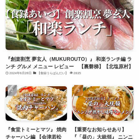
『創楽割烹 夢玄人（MUKUROUTO）』 和楽ランチ編 ラ
ンチ グルメ メニュー レビュー 【裏磐梯】【北塩原村】
2024年6月28日
【食録うらばんだい】
2835
『食堂トミーとマツ』 焼肉
【重要なお知らせあり】
チャーハン編 【会津若松
『「昼の」大統領』 ニンニ