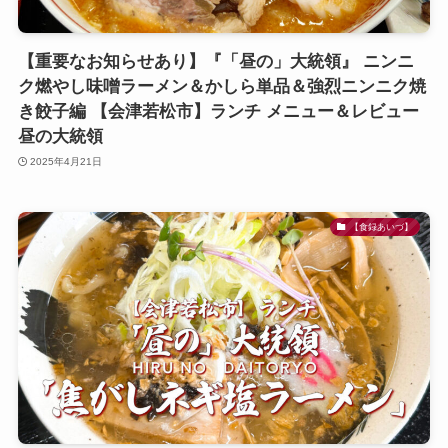
【重要なお知らせあり】『「昼の」大統領』 ニンニ
ク燃やし味噌ラーメン＆かしら単品＆強烈ニンニク焼
き餃子編 【会津若松市】ランチ メニュー＆レビュー
昼の大統領
2025年4月21日
【食録あいづ】