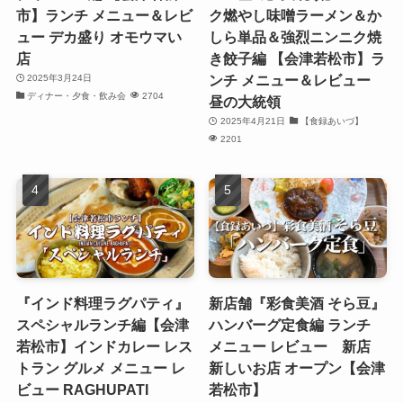
市】ランチ メニュー＆レビ
ク燃やし味噌ラーメン＆か
ュー デカ盛り オモウマい
しら単品＆強烈ニンニク焼
店
き餃子編 【会津若松市】ラ
ンチ メニュー＆レビュー
2025年3月24日
ディナー・夕食・飲み会
2704
昼の大統領
2025年4月21日
【食録あいづ】
2201
『インド料理ラグパティ』
新店舗『彩食美酒 そら豆』
スペシャルランチ編【会津
ハンバーグ定食編 ランチ
若松市】インドカレー レス
メニュー レビュー 新店
トラン グルメ メニュー レ
新しいお店 オープン【会津
ビュー RAGHUPATI
若松市】