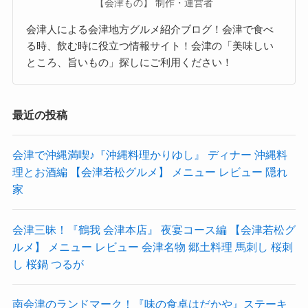
【会津もの】 制作・運営者
会津人による会津地方グルメ紹介ブログ！会津で食べ
る時、飲む時に役立つ情報サイト！会津の「美味しい
ところ、旨いもの」探しにご利用ください！
最近の投稿
会津で沖縄満喫♪『沖縄料理かりゆし』 ディナー 沖縄料
理とお酒編 【会津若松グルメ】 メニュー レビュー 隠れ
家
会津三昧！『鶴我 会津本店』 夜宴コース編 【会津若松グ
ルメ】 メニュー レビュー 会津名物 郷土料理 馬刺し 桜刺
し 桜鍋 つるが
南会津のランドマーク！『味の食卓はだかや』ステーキ