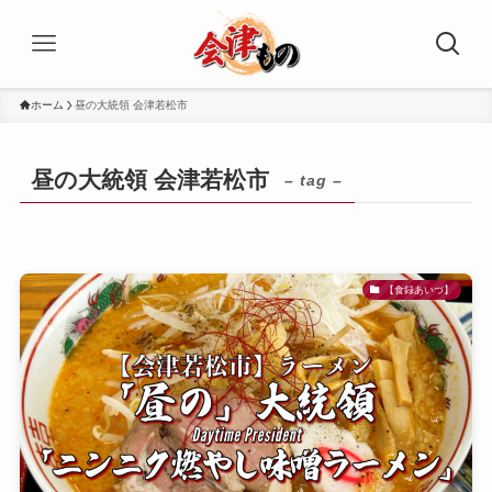
ホーム
昼の大統領 会津若松市
昼の大統領 会津若松市
– tag –
【食録あいづ】