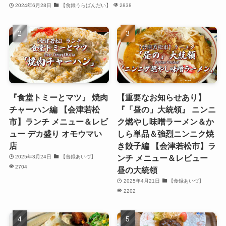
2024年6月28日
【食録うらばんだい】
2838
『食堂トミーとマツ』 焼肉
【重要なお知らせあり】
チャーハン編 【会津若松
『「昼の」大統領』 ニンニ
市】ランチ メニュー＆レビ
ク燃やし味噌ラーメン＆か
ュー デカ盛り オモウマい
しら単品＆強烈ニンニク焼
店
き餃子編 【会津若松市】ラ
ンチ メニュー＆レビュー
2025年3月24日
【食録あいづ】
2704
昼の大統領
2025年4月21日
【食録あいづ】
2202