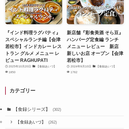
『インド料理ラグパティ』
新店舗『彩食美酒 そら豆』
スペシャルランチ編【会津
ハンバーグ定食編 ランチ
若松市】インドカレー レス
メニュー レビュー 新店
トラン グルメ メニュー レ
新しいお店 オープン【会津
ビュー RAGHUPATI
若松市】
2025年10月20日
【食録あいづ】
2024年9月10日
【食録あいづ】
1850
1762
カテゴリー
【食録シリーズ】
(302)
【食録あいづ】
(262)