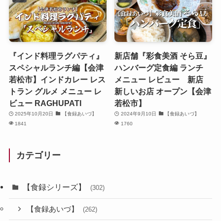
『インド料理ラグパティ』
新店舗『彩食美酒 そら豆』
スペシャルランチ編【会津
ハンバーグ定食編 ランチ
若松市】インドカレー レス
メニュー レビュー 新店
トラン グルメ メニュー レ
新しいお店 オープン【会津
ビュー RAGHUPATI
若松市】
2025年10月20日
【食録あいづ】
2024年9月10日
【食録あいづ】
1841
1760
カテゴリー
【食録シリーズ】
(302)
【食録あいづ】
(262)