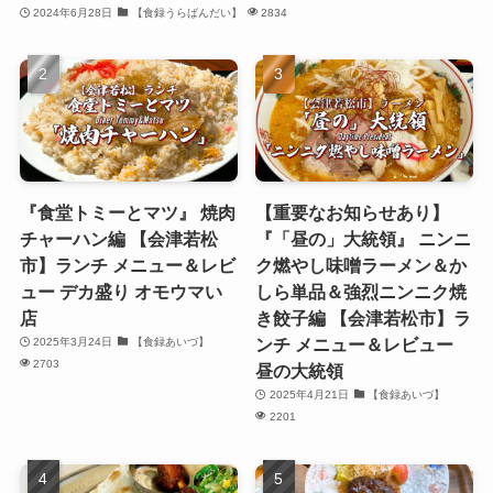
2024年6月28日
【食録うらばんだい】
2834
『食堂トミーとマツ』 焼肉
【重要なお知らせあり】
チャーハン編 【会津若松
『「昼の」大統領』 ニンニ
市】ランチ メニュー＆レビ
ク燃やし味噌ラーメン＆か
ュー デカ盛り オモウマい
しら単品＆強烈ニンニク焼
店
き餃子編 【会津若松市】ラ
ンチ メニュー＆レビュー
2025年3月24日
【食録あいづ】
2703
昼の大統領
2025年4月21日
【食録あいづ】
2201