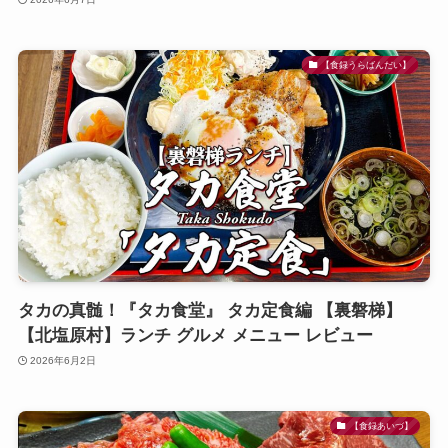
【食録うらばんだい】
タカの真髄！『タカ食堂』 タカ定食編 【裏磐梯】
【北塩原村】ランチ グルメ メニュー レビュー
2026年6月2日
【食録あいづ】