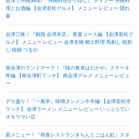
会津で沖縄満喫♪『沖縄料理かりゆし』 ディナー 沖縄料
理とお酒編 【会津若松グルメ】 メニュー レビュー 隠れ
家
会津三昧！『鶴我 会津本店』 夜宴コース編 【会津若松グ
ルメ】 メニュー レビュー 会津名物 郷土料理 馬刺し 桜刺
し 桜鍋 つるが
南会津のランドマーク！『味の食卓はだかや』ステーキ
丼編 【南会津町ランチ】 南会津グルメ メニュー レビュ
ー
デカ盛り！『一風亭』味噌タンメン中辛編 【会津若松市
ランチ】 会津ラーメン メニュー レビュー いっぷうてい
オモウマい店
新メニュー！『和食レストランきちんとごはん虹』スタ