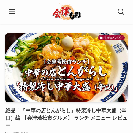
【食録あいづ】
絶品！『中華の店とんがらし』特製冷し中華大盛（辛
口）編 【会津若松市グルメ】 ランチ メニュー レビュ
ー
2026年7月4日