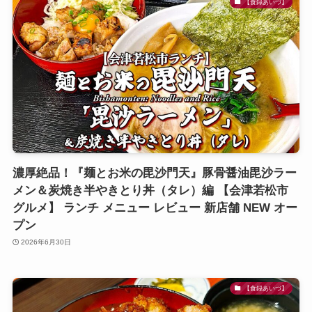
【食録あいづ】
濃厚絶品！『麺とお米の毘沙門天』豚骨醤油毘沙ラー
メン＆炭焼き半やきとり丼（タレ）編 【会津若松市
グルメ】 ランチ メニュー レビュー 新店舗 NEW オー
プン
2026年6月30日
【食録あいづ】