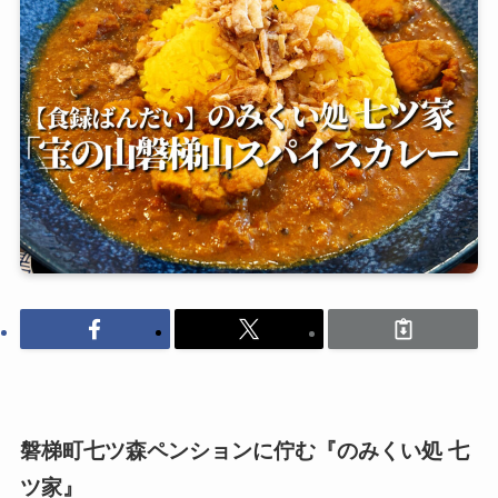
磐梯町七ツ森ペンションに佇む『のみくい処 七
ツ家』