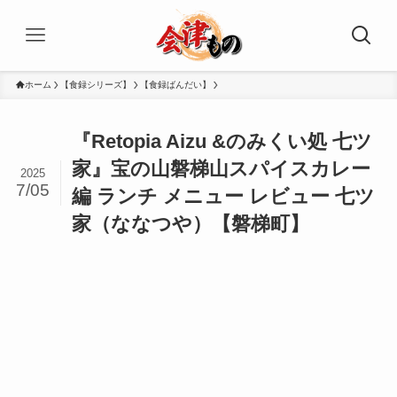
ホーム
【食録シリーズ】
【食録ばんだい】
『Retopia Aizu &のみくい処 七ツ
家』宝の山磐梯山スパイスカレー
2025
7/05
編 ランチ メニュー レビュー 七ツ
家（ななつや）【磐梯町】